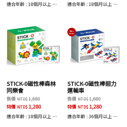
適合年齡 : 18個月以上 …
適合年齡 : 18個月以上 …
STICK-0磁性棒森林
STICK-0磁性棒迴力
同樂會
運輸車
售價
1,680
售價
1,680
1,280
1,280
特價
特價
適合年齡 : 18個月以上 …
適合年齡 : 36個月以上 …