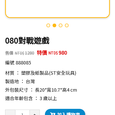
080對戰遊戲
特價
980
售價
1280
編號
888085
材質 ： 塑膠及紙製品(ST安全玩具)
製造地 ： 台灣
外包裝尺寸 ： 長20*寬10.7*高4 cm
適合年齡包含 ： 3 歲以上
加入購物車
-
+