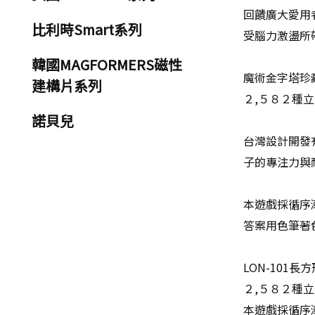
回饋廣大愛用
比利時Smart系列
受腦力激盪所
韓國MAGFORMERS磁性
魔術金字塔珍
建構片系列
２,５８２種
諾貝兒
台灣設計開發
子的專注力與
本遊戲採循序
答案用色筆著
LON-101長
２,５８２種
本遊戲採循序