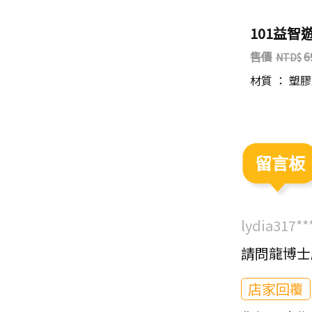
魔術金字塔-珍藏版
101益智
特價
1880
售價
2350
售價
6
材質 ： 塑膠及紙製品(ST安全玩具)…
材質 ： 塑
留言板
lydia317**
請問龍博士
店家回覆