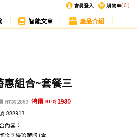
會員登入
購物車
(
0
)
務
智能文章
產品介紹
特惠組合~套餐三
特價
1980
價
2860
號
888913
合內容：
術金字塔珍藏版1盒