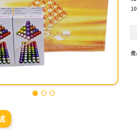
1
產
述