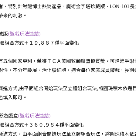
者，特別針對龍博士熱銷產品，魔術金字塔珍藏版、LON-101
帶來的刺激。
藏版
(
遊戲玩法連結)
立體組合方式＋１９,８８７種平面變化
有五個國家專利，榮獲ＴＣＡ美國教師聯盟優質獎。可增進手眼
耐性。不分年齡層、活化腦細胞，適合每位家庭成員遊戲，長期遊
漸進方式,由平面組合開始玩法至立體組合玩法,將圓珠積木依題
色填入即可。
方形遊戲盒
(
遊戲玩法連結)
立體組合方式＋３６０,９８４種平面變化
漸進方式，由平面組合開始玩法至立體組合玩法，將圓珠積木依