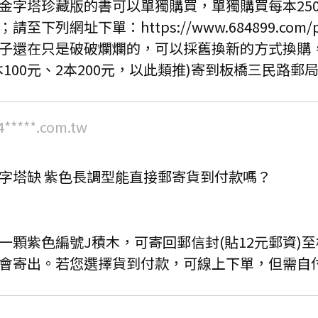
金字塔珍藏版的書可以單獨購買，單獨購買每本25
至下列網址下單：https://www.684899.com/prod
子還在只是破破爛爛的，可以採舊換新的方式換購，
100元、2本200元，以此類推)寄到板橋三民路郵局第
4*****.com.tw
字塔缺 紫色長調型能直接郵寄貨到付款嗎？
一顆紫色編號J積木，可寄回郵信封(貼12元郵資)
會寄出。若您選擇貨到付款，可線上下單，但需自付