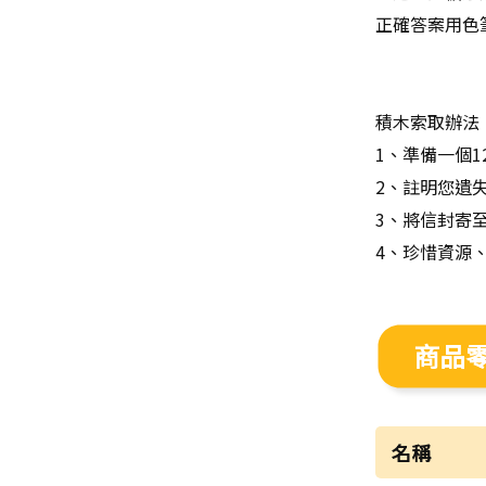
正確答案用色
積木索取辦法
1、準備一個
2、註明您遺
3、將信封寄至~
4、珍惜資源
商品
名稱