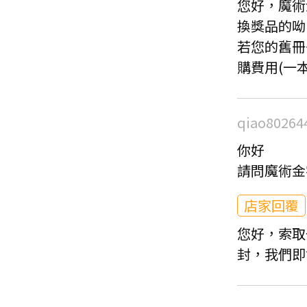
您好，魔術
換獎品的呦；請
若您的舊冊
購費用(一本
qiao80264
你好
請問魔術金
店家回覆
您好，索取
封，我們即