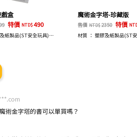
遊戲盒
魔術金字塔-珍藏版
特價
490
特價
99
售價
2350
膠及紙製品(ST安全玩具)…
材質 ： 塑膠及紙製品(ST
***.com
魔術金字塔的書可以單買嗎？